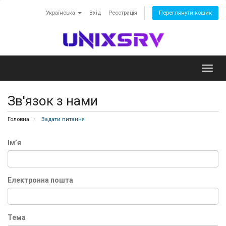
Українська
Вхід
Реєстрація
Переглянути кошик
Toggl
navig
Зв'язок з нами
Головна
Задати питання
Ім’я
Електронна пошта
Тема