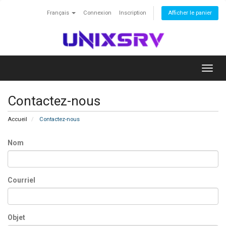
Français
Connexion
Inscription
Afficher le panier
Toggl
navig
Contactez-nous
Accueil
Contactez-nous
Nom
Courriel
Objet