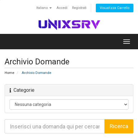
Italiano
Accedi
Registrati
Visualizza Carrello
Toggl
navig
Archivio Domande
Home
Archivio Domande
Categorie