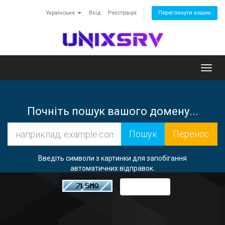
Українська
Вхід
Реєстрація
Переглянути кошик
Toggl
navig
Почніть пошук вашого домену...
Введіть символи з картинки для запобігання
автоматичних відправок.